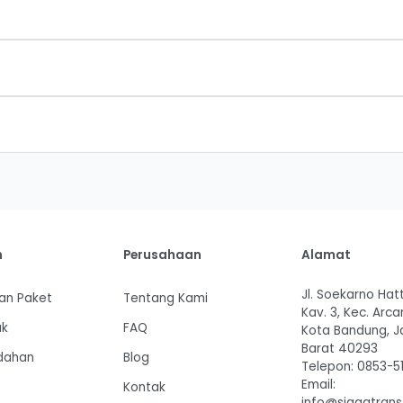
n
Perusahaan
Alamat
Jl. Soekarno Hat
an Paket
Tentang Kami
Kav. 3, Kec. Arca
uk
FAQ
Kota Bandung, 
Barat 40293
ndahan
Blog
Telepon: 0853-5
Email:
Kontak
info@siagatran