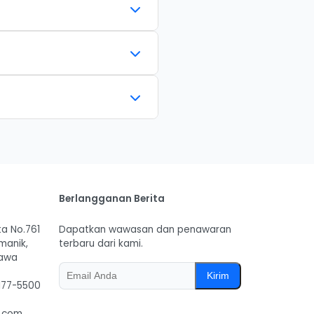
Berlangganan Berita
ta No.761
Dapatkan wawasan dan penawaran
manik,
terbaru dari kami.
Jawa
Kirim
177-5500
s.com