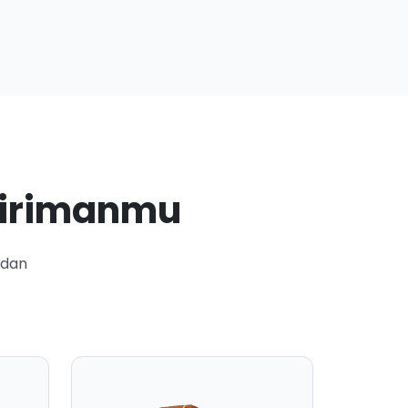
girimanmu
 dan