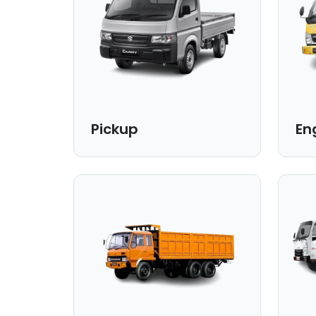
Pickup
En
Dimensi Bak:
Dime
200x130x120 cm |
310x1
Kapasitas:
Kapa
800 kg.
2 Ton
Cocok untuk:
Coco
Pindahan barang ringan, paket
Pinda
dalam kota, kebutuhan UMKM.
ke to