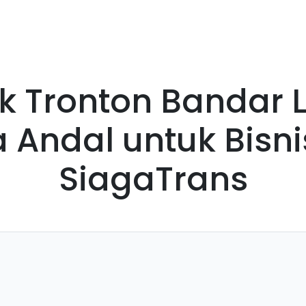
ami
Blog
FAQ
Kontak
k Tronton Bandar
Andal untuk Bisni
SiagaTrans