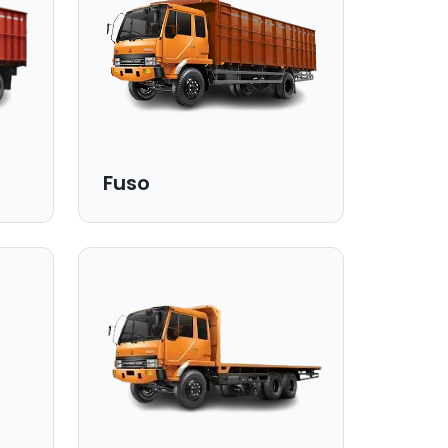
Fuso
Dimensi Bak:
600x240x220 cm |
Kapasitas:
10 Ton.
Cocok untuk:
Muatan volume besar, bahan
.
baku industri, dan kargo berat.