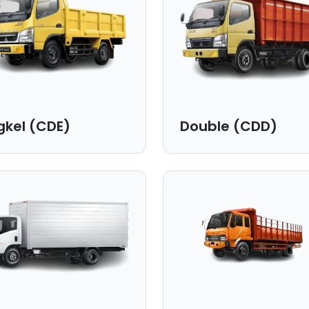
gkel (CDE)
Double (CDD)
nsi Bak:
Dimensi Bak:
50x170 cm |
420x180x200 cm |
sitas:
Kapasitas:
.
4 Ton.
k untuk:
Cocok untuk:
han rumah, distribusi barang
Angkutan industri, material
ko, kargo sedang.
bangunan, logistik antar kota