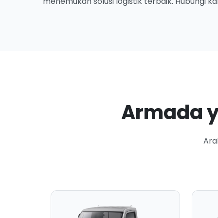
menemukan solusi logistik terbaik. Hubungi k
Armada y
Ara