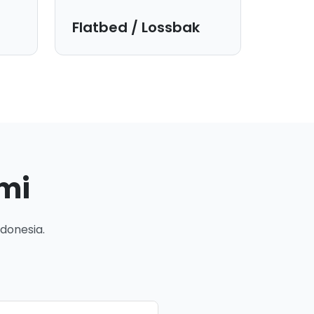
Flatbed / Lossbak
Dimensi Bak:
960x240x250 cm |
Kapasitas:
25 ton.
Cocok untuk:
r
Mengangkut barang dengan
a
dimensi tidak standar seperti alat
mi
berat atau material panjang.
donesia.