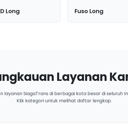
D Long
Fuso Long
nsi Bak:
Dimensi Bak:
200x200 cm |
720x240x240 cm |
sitas:
Kapasitas:
 cbm.
10 ton.
k untuk:
Cocok untuk:
g elektronik, makanan,
Memudahkan proses bongka
tur, atau barang lain yang
muat barang karena bak bis
angkauan Layanan Ka
h keamanan.
dibuka dari sisi samping.
 layanan SiagaTrans di berbagai kota besar di seluruh In
Klik kategori untuk melihat daftar lengkap.