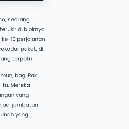
ono, seorang
rukir di bibirnya
i ke-10 perjalanan
ekadar paket, di
ang terpatri.
amun, bagi Pak
 itu. Mereka
tangan yang
njadi jembatan
 jubah yang