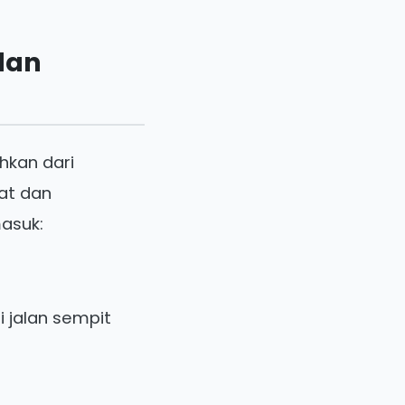
dan
hkan dari
at dan
asuk:
 jalan sempit