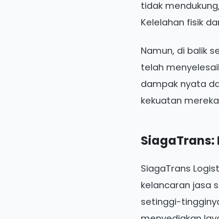
tidak mendukung,
Kelelahan fisik d
Namun, di balik 
telah menyelesai
dampak nyata dari
kekuatan mereka 
SiagaTrans:
SiagaTrans Logi
kelancaran jasa 
setinggi-tinggin
menyediakan lay