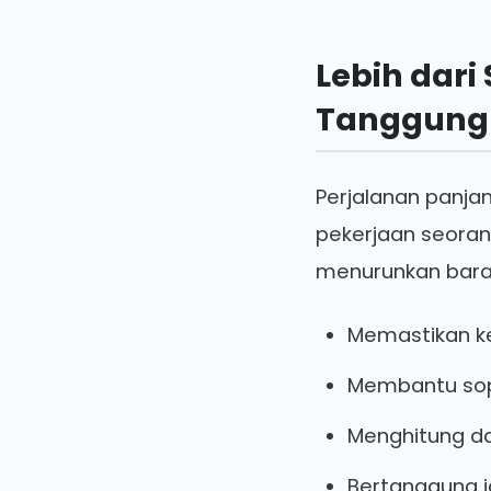
Lebih dar
Tanggung 
Perjalanan panja
pekerjaan seoran
menurunkan baran
Memastikan k
Membantu sop
Menghitung d
Bertanggung j