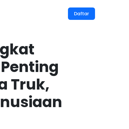
Masuk
Daftar
ngkat
 Penting
a Truk,
anusiaan