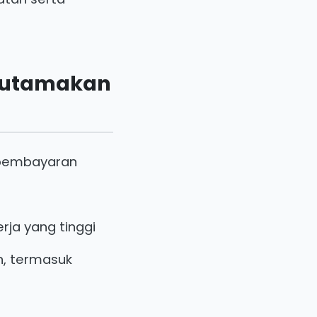
ngutamakan
m pembayaran
rja yang tinggi
n, termasuk