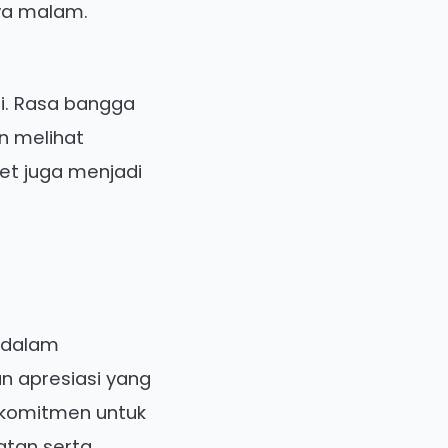
nya malam.
ri. Rasa bangga
n melihat
net juga menjadi
 dalam
n apresiasi yang
erkomitmen untuk
atan serta